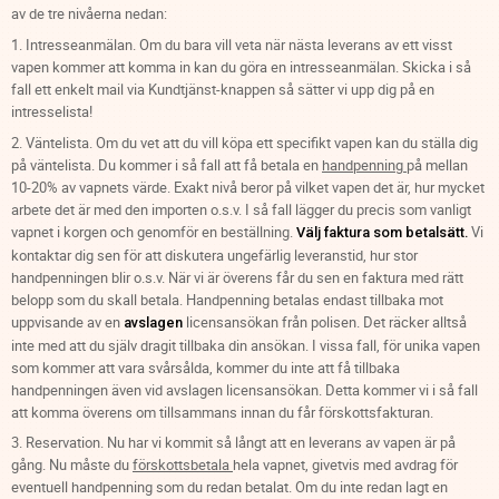
av de tre nivåerna nedan:
1. Intresseanmälan. Om du bara vill veta när nästa leverans av ett visst
vapen kommer att komma in kan du göra en intresseanmälan. Skicka i så
fall ett enkelt mail via Kundtjänst-knappen så sätter vi upp dig på en
intresselista!
2. Väntelista. Om du vet att du vill köpa ett specifikt vapen kan du ställa dig
på väntelista. Du kommer i så fall att få betala en
handpenning
på mellan
10-20% av vapnets värde. Exakt nivå beror på vilket vapen det är, hur mycket
arbete det är med den importen o.s.v. I så fall lägger du precis som vanligt
vapnet i korgen och genomför en beställning.
Vi
Välj faktura som betalsätt.
kontaktar dig sen för att diskutera ungefärlig leveranstid, hur stor
handpenningen blir o.s.v. När vi är överens får du sen en faktura med rätt
belopp som du skall betala. Handpenning betalas endast tillbaka mot
uppvisande av en
licensansökan från polisen. Det räcker alltså
avslagen
inte med att du själv dragit tillbaka din ansökan. I vissa fall, för unika vapen
som kommer att vara svårsålda, kommer du inte att få tillbaka
handpenningen även vid avslagen licensansökan. Detta kommer vi i så fall
att komma överens om tillsammans innan du får förskottsfakturan.
3. Reservation. Nu har vi kommit så långt att en leverans av vapen är på
gång. Nu måste du
förskottsbetala
hela vapnet, givetvis med avdrag för
eventuell handpenning som du redan betalat. Om du inte redan lagt en