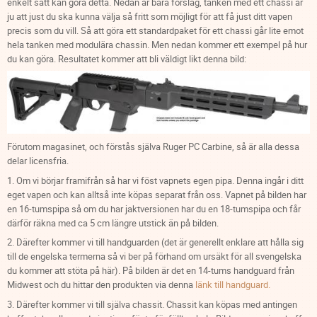
enkelt sätt kan göra detta. Nedan är bara förslag, tanken med ett chassi är
ju att just du ska kunna välja så fritt som möjligt för att få just ditt vapen
precis som du vill. Så att göra ett standardpaket för ett chassi går lite emot
hela tanken med modulära chassin. Men nedan kommer ett exempel på hur
du kan göra. Resultatet kommer att bli väldigt likt denna bild:
Förutom magasinet, och förstås själva Ruger PC Carbine, så är alla dessa
delar licensfria.
1. Om vi börjar framifrån så har vi föst vapnets egen pipa. Denna ingår i ditt
eget vapen och kan alltså inte köpas separat från oss. Vapnet på bilden har
en 16-tumspipa så om du har jaktversionen har du en 18-tumspipa och får
därför räkna med ca 5 cm längre utstick än på bilden.
2. Därefter kommer vi till handguarden (det är generellt enklare att hålla sig
till de engelska termerna så vi ber på förhand om ursäkt för all svengelska
du kommer att stöta på här). På bilden är det en 14-tums handguard från
Midwest och du hittar den produkten via denna
länk till handguard.
3. Därefter kommer vi till själva chassit. Chassit kan köpas med antingen