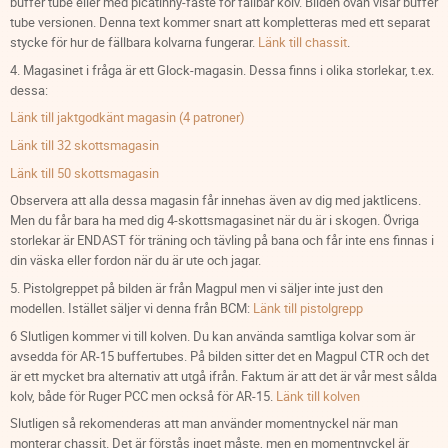
buffer tube eller med picatinny-fäste för fällbar kolv. Bilden ovan visar buffer
tube versionen. Denna text kommer snart att kompletteras med ett separat
stycke för hur de fällbara kolvarna fungerar.
Länk till chassit
.
4. Magasinet i fråga är ett Glock-magasin. Dessa finns i olika storlekar, t.ex.
dessa:
Länk till jaktgodkänt magasin (4 patroner)
Länk till 32 skottsmagasin
Länk till 50 skottsmagasin
Observera att alla dessa magasin får innehas även av dig med jaktlicens.
Men du får bara ha med dig 4-skottsmagasinet när du är i skogen. Övriga
storlekar är ENDAST för träning och tävling på bana och får inte ens finnas i
din väska eller fordon när du är ute och jagar.
5. Pistolgreppet på bilden är från Magpul men vi säljer inte just den
modellen. Istället säljer vi denna från BCM:
Länk till pistolgrepp
6 Slutligen kommer vi till kolven. Du kan använda samtliga kolvar som är
avsedda för AR-15 buffertubes. På bilden sitter det en Magpul CTR och det
är ett mycket bra alternativ att utgå ifrån. Faktum är att det är vår mest sålda
kolv, både för Ruger PCC men också för AR-15.
Länk till kolven
Slutligen så rekomenderas att man använder momentnyckel när man
monterar chassit. Det är förstås inget måste, men en momentnyckel är