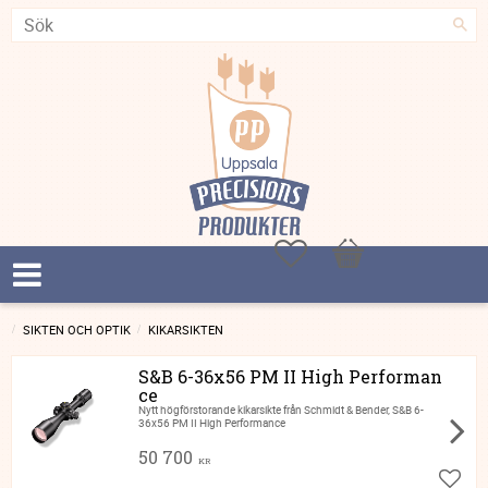
Favoriter
Kundvagn
SIKTEN OCH OPTIK
KIKARSIKTEN
S&B 6-36x56 PM II High Performan
ce
Nytt högförstorande kikarsikte från Schmidt & Bender, S&B 6-
36x56 PM II High Performance
50 700
KR
Lägg ti