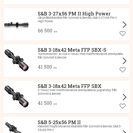
S&B 3-27x56 PM II High Power
Långhållskikarsikte från Schmidt & Bender, S&B 3-27x56 PM II
High Power
66 500
KR
Lägg ti
S&B 3-18x42 Meta FFP SBX-S
"Korsversionen" av nya 3-18x42 med medförstorande streckplatta
från Schmidt & Bender
41 500
KR
Lägg ti
S&B 3-18x42 Meta FFP SBX
3-18x42 med medförstorande streckplatta av julgranstyp från
Schmidt & Bender
41 500
KR
Lägg ti
S&B 5-25x56 PM II
Klassiskt högförstorande kikarsikte från Schmidt & Bender, S&B 5-
25x56 PM II