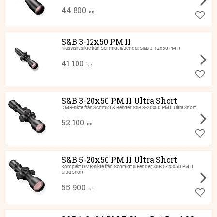
44 800
KR
Lägg ti
S&B 3-12x50 PM II
Klassiskt sikte från Schmidt & Bender, S&B 3-12x50 PM II
41 100
KR
Lägg ti
S&B 3-20x50 PM II Ultra Short
DMR-sikte från Schmidt & Bender, S&B 3-20x50 PM II Ultra Short
52 100
KR
Lägg ti
S&B 5-20x50 PM II Ultra Short
Kompakt DMR-sikte från Schmidt & Bender, S&B 5-20x50 PM II
Ultra Short
55 900
KR
Lägg ti