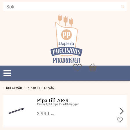
Favoriter
Kundvagn
KULGEVÄR
PIPOR TILL GEVÄR
Pipa till AR-9
Faxon 9x19 pipa för AR9-byggen
2 990
KR
Lägg ti