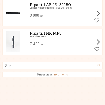
Pipa till AR-15, .300BO
Ballistic Advantage pipa - .300 BO - 6 tum
3 000
KR
Lägg ti
Pipa till HK MP5
Pipa till HK MP5
7 400
KR
Lägg ti
Priser visas
inkl. moms