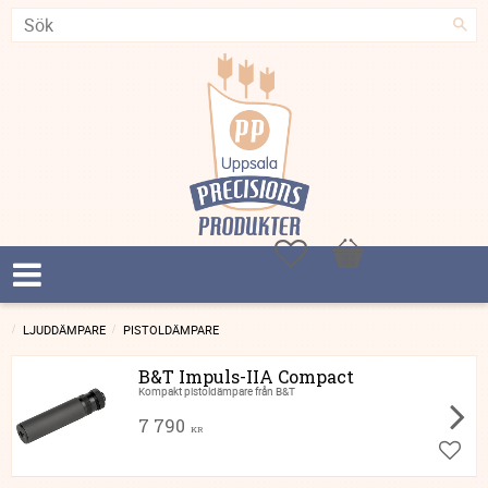
Favoriter
Kundvagn
LJUDDÄMPARE
PISTOLDÄMPARE
B&T Impuls-IIA Compact
Kompakt pistoldämpare från B&T
7 790
KR
Lägg ti