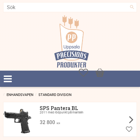
Favoriter
Kundvagn
ENHANDSVAPEN
STANDARD DIVISION
SPS Pantera BL
2011 med rödpunkt på manteln
32 800
KR
Lägg ti