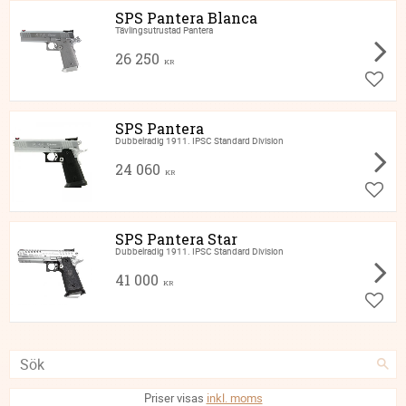
SPS Pantera Blanca
Tävlingsutrustad Pantera
26 250
KR
Lägg ti
SPS Pantera
Dubbelradig 1911. IPSC Standard Division
24 060
KR
Lägg ti
SPS Pantera Star
Dubbelradig 1911. IPSC Standard Division
41 000
KR
Lägg ti
Priser visas
inkl. moms