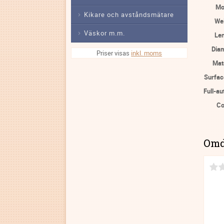
Mo
Kikare och avståndsmätare
We
Väskor m.m.
Le
Dia
Priser visas
inkl. moms
Mat
Surfac
Full-au
Co
Om