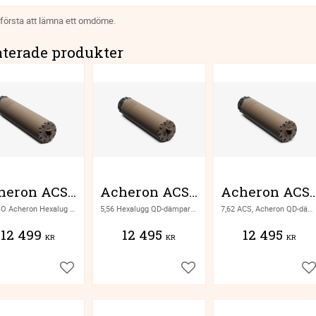
 första att lämna ett omdöme.
aterade produkter
Acheron ACS E1 300AAC - Hexalug QD
Acheron ACS 5,56 - Hexalug QD
Acheron ACS 7,62 - He
.300 BO Acheron Hexalug QD-dämpare
5,56 Hexalugg QD-dämpare från Acheron
7,62 ACS, Acheron QD-dämpare för Hexalug
12 499
12 495
12 495
KR
KR
KR
Lägg till i favoriter
Lägg till i favoriter
Lä