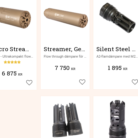
Micro Streamer, Gen 3
Streamer, Gen 2
Silent Steel A2 Flamdämpare
Gen 3 - Ultrakompakt flow through dämpare för halv- och helautomater, från finska Silent Steel
Flow through dämpare för halv- och helautomater, från finska Silent Steel
A2-flamdämpare med M27 snabbgänga från finska Silent Steel
7 750
1 895
KR
KR
6 875
KR
Lägg till i favoriter
Lä
Lägg till i favoriter