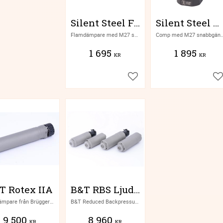
Silent Steel Flamdämpare
Silent Steel Mynningsbroms
Flamdämpare med M27 snabbgänga från finska Silent Steel
Comp med M27 snabbgänga från finsk
1 695
1 895
KR
KR
Lägg till i favoriter
Lä
T Rotex IIA
B&T RBS Ljuddämpare
Ljuddämpare från Brügger & Thomet
B&T Reduced Backpressure Suppressor
9 500
8 960
KR
KR