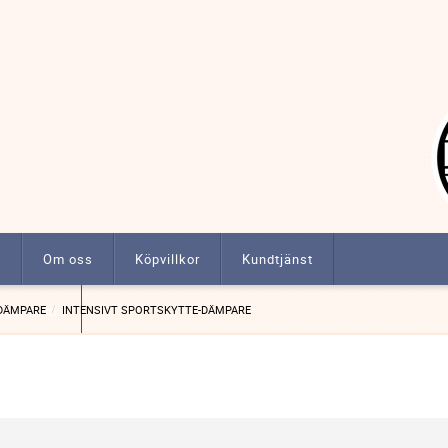
t
Om oss
Köpvillkor
Kundtjänst
ngar m.m.
DÄMPARE
INTENSIVT SPORTSKYTTE-DÄMPARE