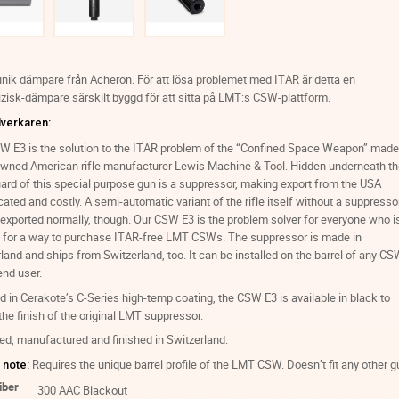
nik dämpare från Acheron. För att lösa problemet med ITAR är detta en
isk-dämpare särskilt byggd för att sitta på LMT:s CSW-plattform.
llverkaren:
W E3 is the solution to the ITAR problem of the “Confined Space Weapon” made
owned American rifle manufacturer Lewis Machine & Tool. Hidden underneath t
rd of this special purpose gun is a suppressor, making export from the USA
ated and costly. A semi-automatic variant of the rifle itself without a suppresso
exported normally, though. Our CSW E3 is the problem solver for everyone who i
g for a way to purchase ITAR-free LMT CSWs. The suppressor is made in
land and ships from Switzerland, too. It can be installed on the barrel of any C
end user.
d in Cerakote’s C-Series high-temp coating, the CSW E3 is available in black to
he finish of the original LMT suppressor.
d, manufactured and finished in Switzerland.
Requires the unique barrel profile of the LMT CSW. Doesn’t fit any other g
 note:
iber
300 AAC Blackout