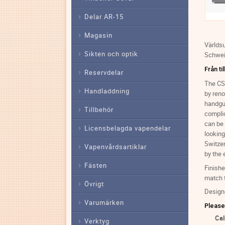
Delar AR-15
Magasin
Världsu
Sikten och optik
Schweiz
Från ti
Reservdelar
The CS
Handladdning
by ren
handgua
Tillbehör
complic
can be 
Licensbelagda vapendelar
lookin
Switzer
Vapenvårdsartiklar
by the 
Fästen
Finishe
match t
Övrigt
Designe
Varumärken
Please
Cal
Verktyg