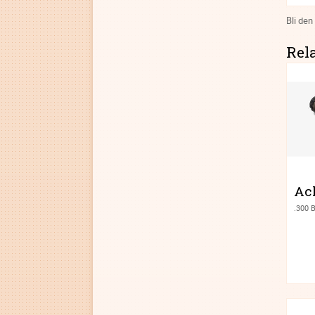
Bli den
Rel