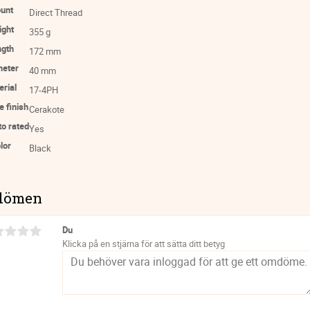
unt
Direct Thread
ight
355 g
ngth
172 mm
meter
40 mm
erial
17-4PH
e finish
Cerakote
to rated
Yes
lor
Black
dömen
Du
Klicka på en stjärna för att sätta ditt betyg