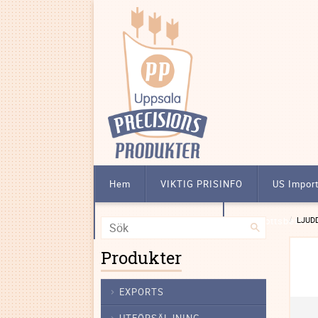
Hem
VIKTIG PRISINFO
US Impor
Att köpa licensbelagt
Förskottsbetalni
LJUD
Produkter
EXPORTS
UTFÖRSÄLJNING