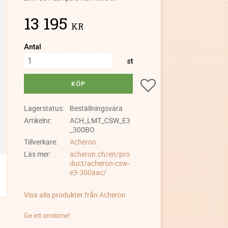
13 195
KR
Antal
st
Lägg till i favoriter
KÖP
Lagerstatus
Beställningsvara
Artikelnr
ACH_LMT_CSW_E3
_300BO
Tillverkare
Acheron
Läs mer
acheron.ch/en/pro
duct/acheron-csw-
e3-300aac/
Visa alla produkter från Acheron
Ge ett omdöme!