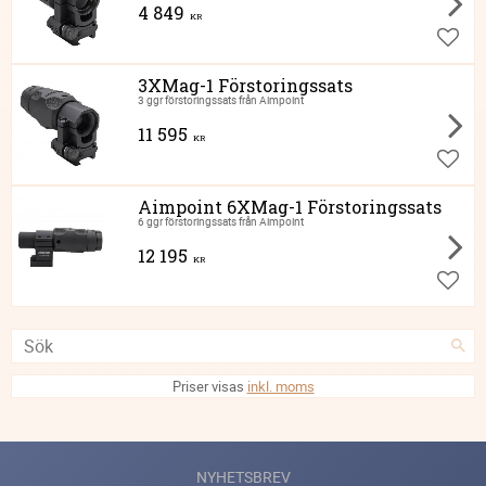
4 849
KR
Lägg ti
3XMag-1 Förstoringssats
3 ggr förstoringssats från Aimpoint
11 595
KR
Lägg ti
Aimpoint 6XMag-1 Förstoringssats
6 ggr förstoringssats från Aimpoint
12 195
KR
Lägg ti
Priser visas
inkl. moms
NYHETSBREV