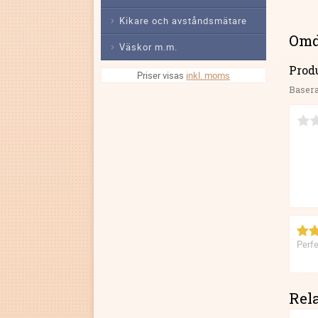
Kikare och avståndsmätare
Om
Väskor m.m.
Prod
Priser visas
inkl. moms
Basera
Perfe
Rel