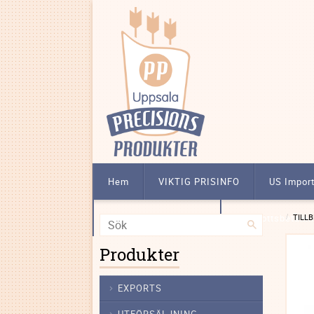
Hem
VIKTIG PRISINFO
US Impor
Att köpa licensbelagt
Förskottsbetalni
TILL
Produkter
EXPORTS
UTFÖRSÄLJNING