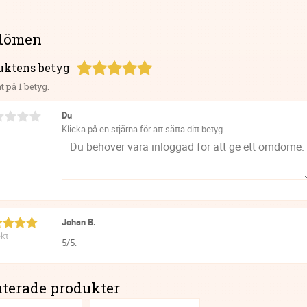
dömen
uktens betyg
t på 1 betyg.
Du
Klicka på en stjärna för att sätta ditt betyg
Johan B.
kt
5/5.
aterade produkter