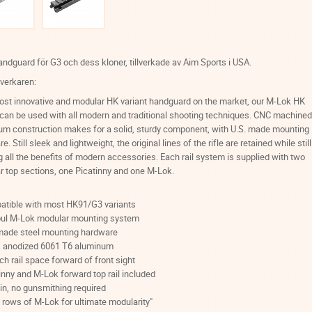
ndguard för G3 och dess kloner, tillverkade av Aim Sports i USA.
llverkaren:
ost innovative and modular HK variant handguard on the market, our M-Lok HK
can be used with all modern and traditional shooting techniques. CNC machined
um construction makes for a solid, sturdy component, with U.S. made mounting
e. Still sleek and lightweight, the original lines of the rifle are retained while still
g all the benefits of modern accessories. Each rail system is supplied with two
 top sections, one Picatinny and one M-Lok.
atible with most HK91/G3 variants
ul M-Lok modular mounting system
 made steel mounting hardware
k anodized 6061 T6 aluminum
nch rail space forward of front sight
inny and M-Lok forward top rail included
in, no gunsmithing required
8 rows of M-Lok for ultimate modularity"