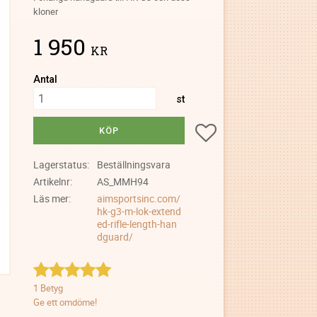
kloner
1 950
KR
Antal
st
Lägg till i favoriter
KÖP
Lagerstatus
Beställningsvara
Artikelnr
AS_MMH94
Läs mer
aimsportsinc.com/
hk-g3-m-lok-extend
ed-rifle-length-han
dguard/
1 Betyg
Ge ett omdöme!