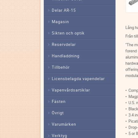
Delar AR-15
Magasin
Lång ha
Sikten och optik
Från ti
Reservdelar
"The m
forend 
Handladdning
alumin
hardwar
Tillbehör
offerin
modular
Licensbelagda vapendelar
Vapenvårdsartiklar
• Comp
• Magp
Fästen
• U.S.
• Blac
Övrigt
• 3.4 i
• Picat
Varumärken
• Drop-
• 5 or 
Verktyg