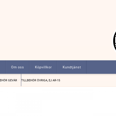
t
Om oss
Köpvillkor
Kundtjänst
ngar m.m.
BEHÖR GEVÄR
TILLBEHÖR ÖVRIGA, EJ AR-15