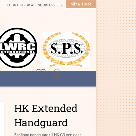
Mina sidor
LOGGA IN FÖR ATT SE DINA PRISER
Favoriter
Kundvagn
HK Extended
Handguard
Förlängd handguard till HK G3 och dess