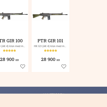
TR GIR 100
PTR GIR 101
HK G3 (AK 4) klon med metall lower, tillverkad i USA
HK G3 (AK 4) klon med metall lower och rails tillverkad i USA
28 900
28 900
KR
KR
Lägg till i favoriter
Lägg till i favoriter
NYHETSBREV