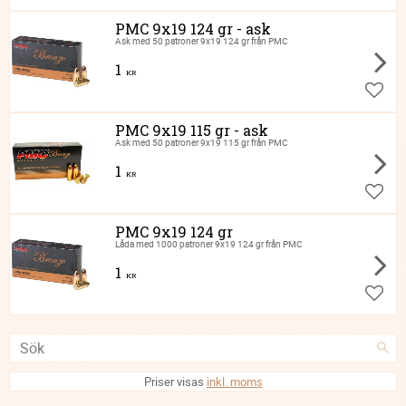
PMC 9x19 124 gr - ask
Ask med 50 patroner 9x19 124 gr från PMC
1
KR
Lägg ti
PMC 9x19 115 gr - ask
Ask med 50 patroner 9x19 115 gr från PMC
1
KR
Lägg ti
PMC 9x19 124 gr
Låda med 1000 patroner 9x19 124 gr från PMC
1
KR
Lägg ti
Priser visas
inkl. moms