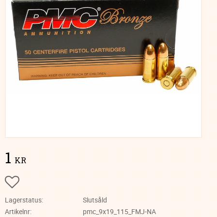
1
KR
Lägg till i favoriter
Lagerstatus
Slutsåld
Artikelnr
pmc_9x19_115_FMJ-NA