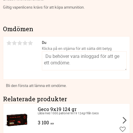
Giltig vapenlicens krävs för att köpa ammunition.
Omdömen
Du
Klicka på en stjärna för att sätta ditt betyg
Bli den första att lämna ett omdöme.
Relaterade produkter
Geco 9x19 124 gr
Låda med 1000 patroner 9x19 124gr från Geco
3 100
KR
Lägg ti