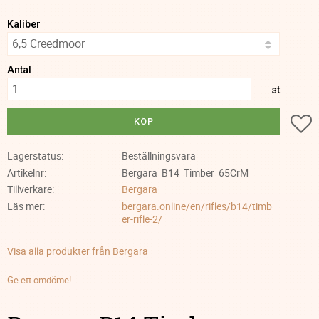
Kaliber
Antal
st
Lä
KÖP
Lagerstatus
Beställningsvara
Artikelnr
Bergara_B14_Timber_65CrM
Tillverkare
Bergara
Läs mer
bergara.online/en/rifles/b14/timb
er-rifle-2/
Visa alla produkter från Bergara
Ge ett omdöme!