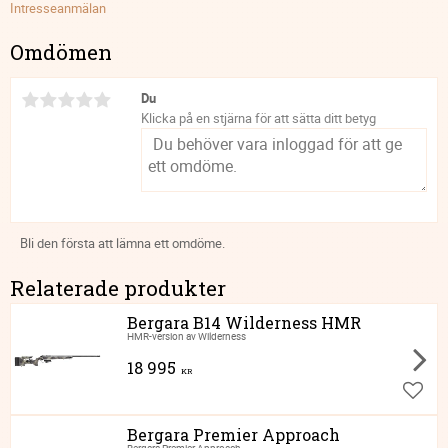
Intresseanmälan
Omdömen
Du
Klicka på en stjärna för att sätta ditt betyg
Bli den första att lämna ett omdöme.
Relaterade produkter
Bergara B14 Wilderness HMR
HMR-version av Wilderness
18 995
KR
Lägg ti
Bergara Premier Approach