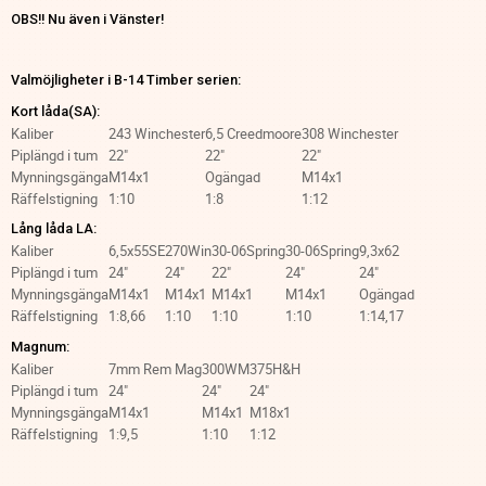
OBS!! Nu även i Vänster!
Valmöjligheter i B-14 Timber serien:
Kort låda(SA):
Kaliber
243 Winchester
6,5 Creedmoore
308 Winchester
Piplängd i tum
22"
22"
22"
Mynningsgänga
M14x1
Ogängad
M14x1
Räffelstigning
1:10
1:8
1:12
Lång låda LA:
Kaliber
6,5x55SE
270Win
30-06Spring
30-06Spring
9,3x62
Piplängd i tum
24"
24"
22"
24"
24"
Mynningsgänga
M14x1
M14x1
M14x1
M14x1
Ogängad
Räffelstigning
1:8,66
1:10
1:10
1:10
1:14,17
Magnum:
Kaliber
7mm Rem Mag
300WM
375H&H
Piplängd i tum
24"
24"
24"
Mynningsgänga
M14x1
M14x1
M18x1
Räffelstigning
1:9,5
1:10
1:12