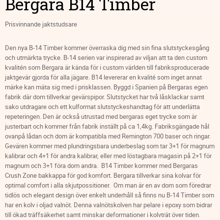
Bergara B14 Timber
Prisvinnande jaktstudsare
Den nya B-14 Timber kommer överraska dig med sin fina slutstyckesgång
och utmärkta trycke. B-14 serien var inspirerad av viljan att ta den custom
kvalitén som Bergara är kända för i custom världen till fabriksproducerade
jaktgevär gjorda för alla jägare. B14 levererar en kvalité som inget annat
märke kan mäta sig med i prisklassen. Byggd i Spanien på Bergaras egen
fabrik där dom tillverkar gevärspipor. Slutstycket har två låsklackar samt
sako utdragare och ett kulformat slutstyckeshandtag för att underlätta
repeteringen. Den är också utrustad med bergaras eget trycke som är
justerbart och kommer från fabrik inställt på ca 1,4kg. Fabriksgängade hål
ovanpå lådan och dom är kompatibla med Remington 700 baser och ringar.
Gevären kommer med plundringsbara underbeslag som tar 3+1 för magnum
kalibrar och 4+1 för andra kalibrar, eller med löstagbara magasin på 2+1 för
magnum och 3+1 föra dom andra. B14 Timber kommer med Bergaras
Crush Zone bakkappa för god komfort. Bergara tillverkar sina kolvar för
optimal comfort i alla skjutpossitioner. Om man är en av dom som föredrar
tidlös och elegant design över enkelt underhåll så finns nu B-14 Timber som
har en kolv i oljad valnöt. Denna valnötskolven har pelare i epoxy som bidrar
till ökad träffsäkerhet samt minskar deformationer i kolvträt över tiden.