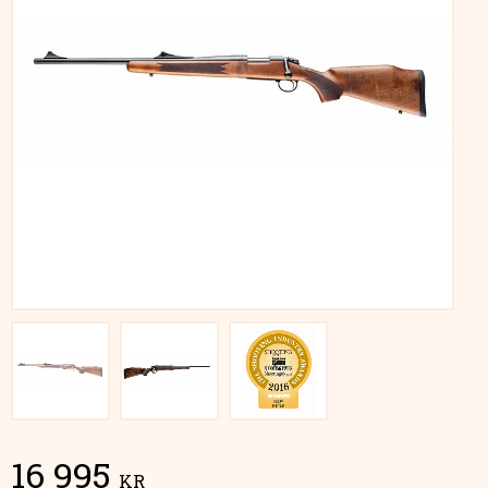
16 995
KR