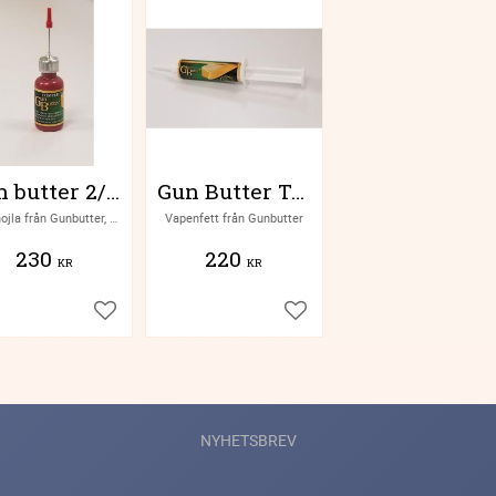
Gun butter 2/3 fl oz flaska
Gun Butter Trigger and Locking Lug Grease
Vapenojla från Gunbutter, stora flaskan
Vapenfett från Gunbutter
230
220
KR
KR
Lägg till i favoriter
Lägg till i favoriter
NYHETSBREV