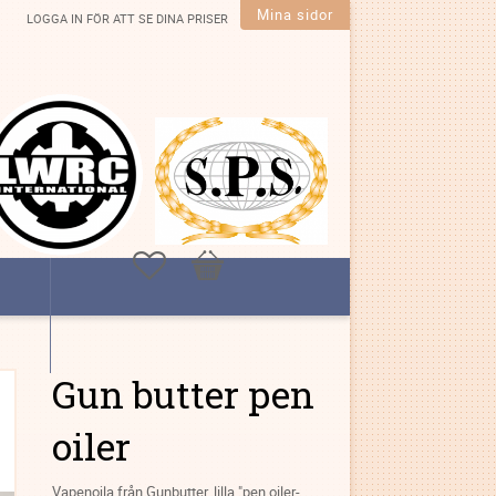
Mina sidor
LOGGA IN FÖR ATT SE DINA PRISER
Favoriter
Kundvagn
Gun butter pen
oiler
Vapenojla från Gunbutter, lilla "pen oiler-