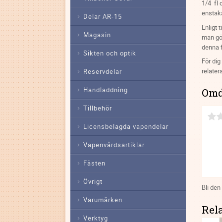
1/4 fl 
enstaka
Delar AR-15
Enligt 
Magasin
man gö
denna f
Sikten och optik
För dig
relater
Reservdelar
Handladdning
Om
Tillbehör
Licensbelagda vapendelar
Vapenvårdsartiklar
Fästen
Övrigt
Bli den
Varumärken
Rel
Verktyg