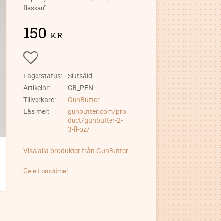
flaskan"
150
KR
Lägg till i favoriter
Lagerstatus
Slutsåld
Artikelnr
GB_PEN
Tillverkare
GunButter
Läs mer
gunbutter.com/pro
duct/gunbutter-2-
3-fl-oz/
Visa alla produkter från GunButter
Ge ett omdöme!