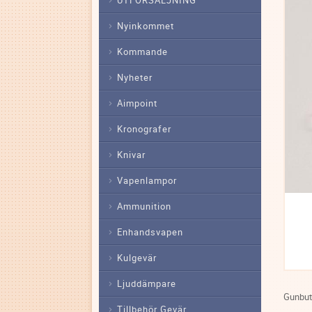
Nyinkommet
Kommande
Nyheter
Aimpoint
Kronografer
Knivar
Vapenlampor
Ammunition
Enhandsvapen
Kulgevär
Ljuddämpare
Gunbutt
Tillbehör Gevär