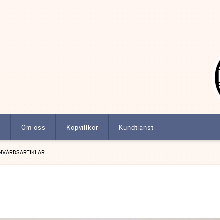
t
Om oss
Köpvillkor
Kundtjänst
ngar m.m.
NVÅRDSARTIKLAR