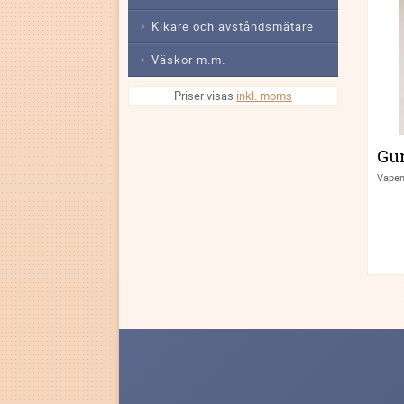
Kikare och avståndsmätare
Väskor m.m.
Priser visas
inkl. moms