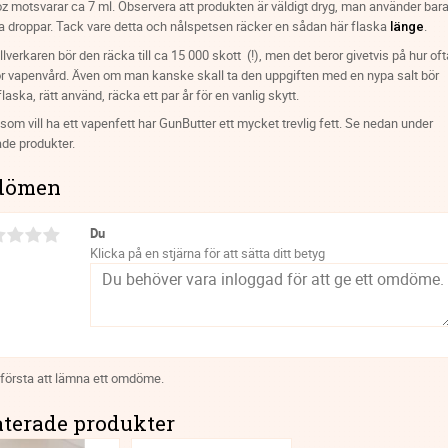
oz motsvarar ca 7 ml. Observera att produkten är väldigt dryg, man använder bar
 droppar. Tack vare detta och nålspetsen räcker en sådan här flaska
.
länge
tillverkaren bör den räcka till ca 15 000 skott (!), men det beror givetvis på hur oft
r vapenvård. Även om man kanske skall ta den uppgiften med en nypa salt bör
laska, rätt använd, räcka ett par år för en vanlig skytt.
 som vill ha ett vapenfett har GunButter ett mycket trevlig fett. Se nedan under
ade produkter.
dömen
Du
Klicka på en stjärna för att sätta ditt betyg
 första att lämna ett omdöme.
aterade produkter