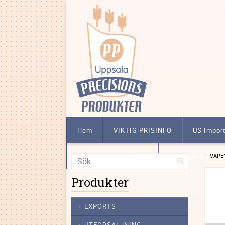
Hem
VIKTIG PRISINFO
US Impor
Att köpa licensbelagt
Förskottsbetalni
VAPE
Produkter
EXPORTS
UTFÖRSÄLJNING