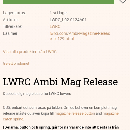
Lagerstatus
1 st i lager
Artikelnr
LWRC_L02-0124A01
Tillverkare
LWRC
Läs mer
lwrci.com/Ambi-Magazine-Releas
e_p_129.html
Visa alla produkter från LWRC
Ge ett omdöme!
LWRC Ambi Mag Release
Dubbelsidig magrelease för LWRC-lowers
OBS, enbart det som visas på bilden. Om du behöver en komplett mag
release måste du även köpa till
magazine release button
and
magazine
catch spring
.
(Delarna, button och spring, går för närvarande inte att beställa från