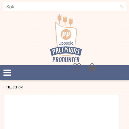
Favoriter
Kundvagn
TILLBEHÖR