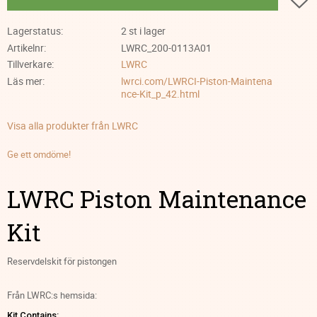
Lagerstatus
2 st i lager
Artikelnr
LWRC_200-0113A01
Tillverkare
LWRC
Läs mer
lwrci.com/LWRCI-Piston-Maintena
nce-Kit_p_42.html
Visa alla produkter från LWRC
Ge ett omdöme!
LWRC Piston Maintenance
Kit
Reservdelskit för pistongen
Från LWRC:s hemsida:
Kit Contains: