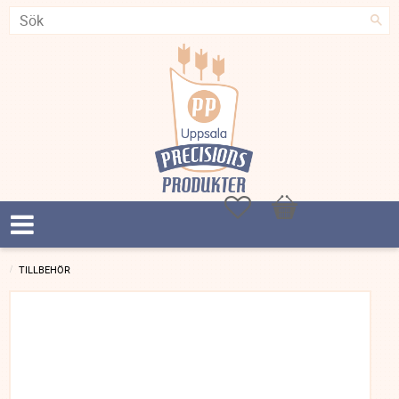
Favoriter
Kundvagn
TILLBEHÖR