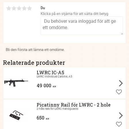
Du
Klicka på en stjärna för att sätta ditt betyg
Bli den första att lämna ett omdöme.
Relaterade produkter
LWRC IC-A5
LWRC Individual Carbine, A5
49 000
KR
Lägg ti
Picatinny Rail för LWRC - 2 hole
2-håls rails för LWRC-handguards
650
KR
Lägg ti