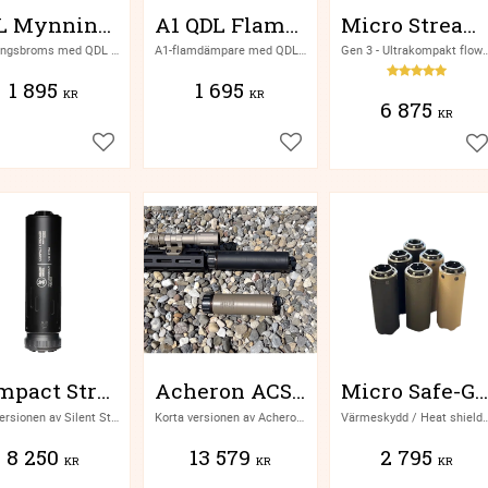
QDL Mynningsbroms
A1 QDL Flamdämpare
Micro Streamer, Gen 3
Mynningsbroms med QDL samt M27 snabbgänga från finska Silent Steel
A1-flamdämpare med QDL samt M27 snabbgänga från finska Silent Steel
Gen 3 - Ultrakompakt flow through dämpare för halv- och helautomater
1 895
1 695
KR
KR
6 875
KR
Lägg till i favoriter
Lägg till i favoriter
Lä
Compact Streamer QD-L, Gen 3
Acheron ACS-K 5,56
Micro Safe-Guard - Silent Steel
QDL-versionen av Silent Steel Compact Gen 3 - Kompakt flowthrough dämpare för halv- och helautomater, från finska Silent Steel
Korta versionen av Acherons ACS E1 5,56-dämpare, Hexalug
Värmeskydd / Heat shield för Silent Ste
8 250
13 579
2 795
KR
KR
KR