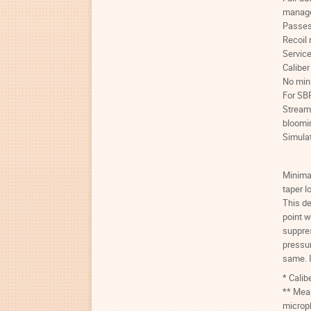
manag
Passes
Recoil 
Service
Caliber
No mini
For SB
Streame
bloomin
Simulat
Minimal
taper l
This de
point 
suppres
pressur
same. I
* Calib
** Meas
microp