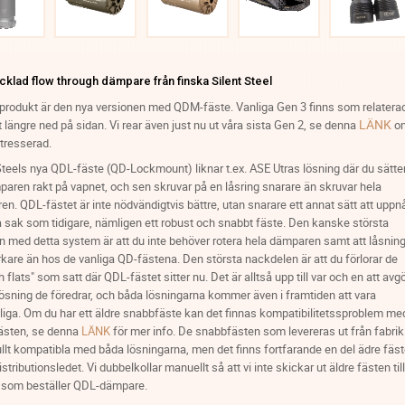
cklad flow through dämpare från finska Silent Steel
produkt är den nya versionen med QDM-fäste. Vanliga Gen 3 finns som relatera
LÄNK
 längre ned på sidan. Vi rear även just nu ut våra sista Gen 2, se denna
o
ntresserad.
Steels nya QDL-fäste (QD-Lockmount) liknar t.ex. ASE Utras lösning där du sätte
aren rakt på vapnet, och sen skruvar på en låsring snarare än skruvar hela
n. QDL-fästet är inte nödvändigtvis bättre, utan snarare ett annat sätt att uppn
sak som tidigare, nämligen ett robust och snabbt fäste. Den kanske största
n med detta system är att du inte behöver rotera hela dämparen samt att låsnin
arkare än hos de vanliga QD-fästena. Den största nackdelen är att du förlorar de
 flats" som satt där QDL-fästet sitter nu. Det är alltså upp till var och en att avg
lösning de föredrar, och båda lösningarna kommer även i framtiden att vara
gliga. Om du har ett äldre snabbfäste kan det finnas kompatibilitetssproblem me
fästen, se denna
LÄNK
för mer info. De snabbfästen som levereras ut från fabrik
ullt kompatibla med båda lösningarna, men det finns fortfarande en del ädre fäs
distributionsledet. Vi dubbelkollar manuellt så att vi inte skickar ut äldre fästen till
 som beställer QDL-dämpare.