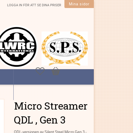
Mina sidor
LOGGA IN FÖR ATT SE DINA PRISER
Favoriter
Kundvagn
Micro Streamer
QDL , Gen 3
QDL-versionen av Silent Steel Micro Gen 3 -