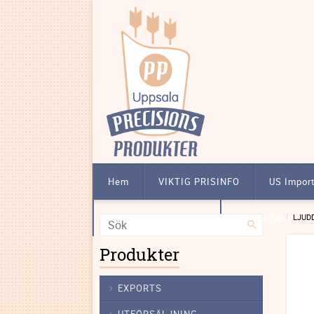
Hem
VIKTIG PRISINFO
US Impor
Att köpa licensbelagt
Förskottsbetalni
LJUD
Produkter
EXPORTS
UTFÖRSÄLJNING