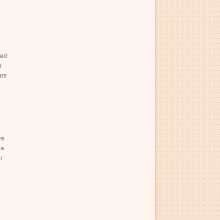
med
i
are
re
ta
r