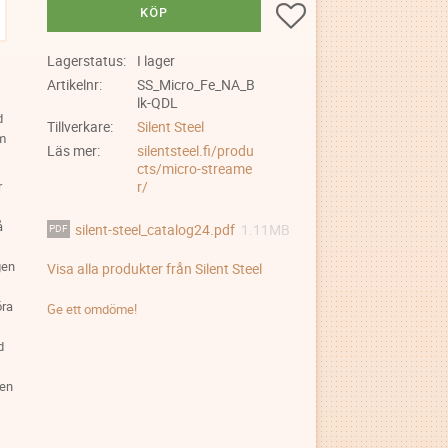
Lägg till i favoriter
KÖP
Lagerstatus
I lager
Artikelnr
SS_Micro_Fe_NA_B
lk-QDL
d
Tillverkare
Silent Steel
m
Läs mer
silentsteel.fi/produ
cts/micro-streame
r/
r
å
silent-steel_catalog24.pdf
1.11MB
gen
Visa alla produkter från Silent Steel
öra
Ge ett omdöme!
d
ten