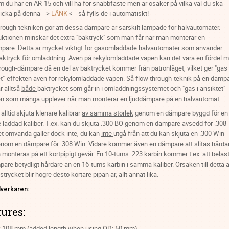
 du har en AR-15 och vill ha för snabbfäste men är osäker på vilka val du ska
licka på denna -->
LÄNK
<-- så fylls de i automatiskt!
rough-tekniken gör att dessa dämpare är särskilt lämpade för halvautomater.
uktionen minskar det extra "baktryck" som man får när man monterar en
mpare. Detta är mycket viktigt för gasomladdade halvautomater som använder
aktryck för omladdning. Även på rekylomladdade vapen kan det vara en fördel 
rough-dämpare då en del av baktrycket kommer från patronläget, vilket ger "gas 
t"-effekten även för rekylomladdade vapen. Så flow through-teknik på en dämp
r alltså
både
baktrycket som går in i omladdningssystemet och "gas i ansiktet"-
en som många upplever när man monterar en ljuddämpare på en halvautomat.
alltid skjuta klenare kalibrar
av samma storlek
genom en dämpare byggd för en
 laddad kaliber. T.ex. kan du skjuta .300 BO genom en dämpare avsedd för .308
t omvända gäller dock inte, du kan
inte
utgå från att du kan skjuta en .300 Win
nom en dämpare för .308 Win. Vidare kommer även en dämpare att slitas hårda
monteras på ett kortpipigt gevär. En 10-tums .223 karbin kommer t.ex. att belas
are betydligt hårdare än en 16-tums karbin i samma kaliber. Orsaken till detta ä
trycket blir högre desto kortare pipan är, allt annat lika.
llverkaren:
ures:
: 108 mm (added length when using QD: 50 mm)