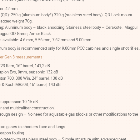
er: 42 mm
 (QD): 250 g (aluminum body*) 320 g (stainless steel body). QD Lock mount
 added weight 70g.
ing: Aluminum body – black anodizing. Stainess steel body – Cerakote. Magpul
agpul OD Green, Armor Black
rs available: 4.6 mm, 5.56 mm, 7.62 mm and 9.00 mm
num body is recommended only for 9.00mm PCC carbines and single shot rifles.
er Gen 3 measurements
23 Rem, 16″ barrel, 141,2 dB
rpion Evo, 9mm, subsonic 132 dB
on 700, 308 Win, 24” barrel, 138 dB
r & Koch MR308, 16” barrel, 143 dB
suppression 10-15 dB
 and multicaliber construction
rough design – No need for adjustable gas blocks or other modifications to the
xic gases to shooters face and lungs
eapon fouling
to rated with stainless steel body – Simple structure with advanced heat