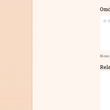
Om
Bli den
Rel