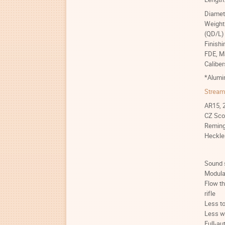
Diamet
Weight
(QD/L)
Finish
FDE, M
Calibe
*Alumi
Stream
AR15, 2
CZ Sco
Remingt
Heckle
Sound 
Modular
Flow th
rifle
Less to
Less w
Full-au