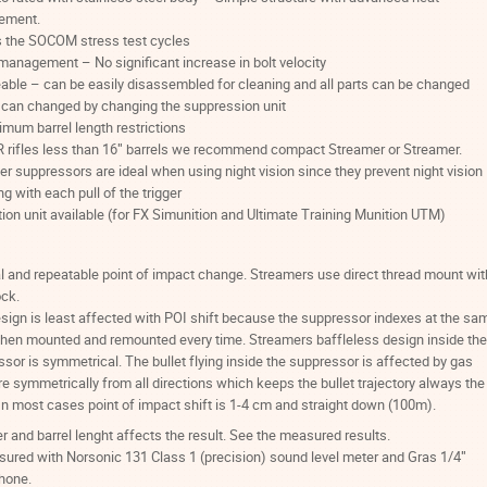
ement.
 the SOCOM stress test cycles
management – No significant increase in bolt velocity
able – can be easily disassembled for cleaning and all parts can be changed
 can changed by changing the suppression unit
mum barrel length restrictions
R rifles less than 16″ barrels we recommend compact Streamer or Streamer.
r suppressors are ideal when using night vision since they prevent night vision
g with each pull of the trigger
ion unit available (for FX Simunition and Ultimate Training Munition UTM)
 and repeatable point of impact change. Streamers use direct thread mount wit
ock.
sign is least affected with POI shift because the suppressor indexes at the sa
when mounted and remounted every time. Streamers baffleless design inside the
sor is symmetrical. The bullet flying inside the suppressor is affected by gas
e symmetrically from all directions which keeps the bullet trajectory always the
n most cases point of impact shift is 1-4 cm and straight down (100m).
er and barrel lenght affects the result. See the measured results.
ured with Norsonic 131 Class 1 (precision) sound level meter and Gras 1/4″
hone.