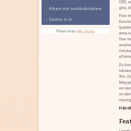
OBS, om
göra, k
Kikare och avståndsmätare
Flow th
Väskor m.m.
Konstr
ljuddä
Priser visas
inkl. moms
detta b
flow th
ansikte
minska
effekt
Du kan 
hårdare
Win. De
Mag ge
om den 
en dämp
mynings
Från ti
Feat
Length