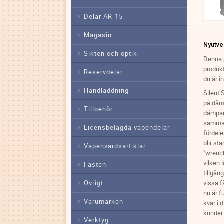
Delar AR-15
Magasin
Nyutve
Sikten och optik
Denna 
produkt
Reservdelar
du är i
Handladdning
Silent 
på dämp
Tillbehör
dämpare
samma 
Licensbelagda vapendelar
fördele
blir st
Vapenvårdsartiklar
"wrench
vilken 
Fästen
tillgän
Övrigt
vissa 
nu är f
Varumärken
kvar i 
kunder
Verktyg