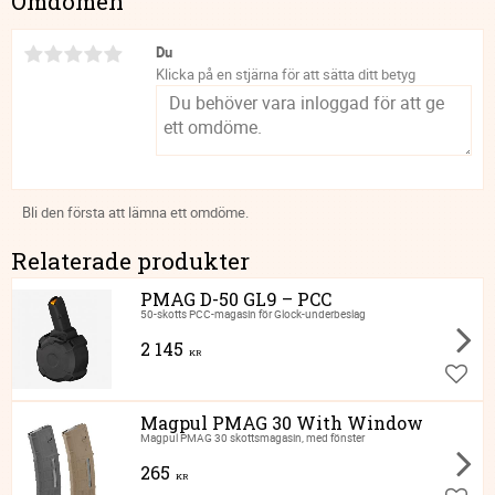
Omdömen
Du
Klicka på en stjärna för att sätta ditt betyg
Bli den första att lämna ett omdöme.
Relaterade produkter
PMAG D-50 GL9 – PCC
50-skotts PCC-magasin för Glock-underbeslag
2 145
KR
Lägg ti
Magpul PMAG 30 With Window
Magpul PMAG 30 skottsmagasin, med fönster
265
KR