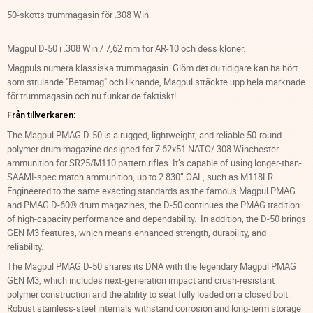
50-skotts trummagasin för .308 Win.
Magpul D-50 i .308 Win / 7,62 mm för AR-10 och dess kloner.
Magpuls numera klassiska trummagasin. Glöm det du tidigare kan ha hört
som strulande "Betamag" och liknande, Magpul sträckte upp hela marknade
för trummagasin och nu funkar de faktiskt!
Från tillverkaren:
The Magpul PMAG D-50 is a rugged, lightweight, and reliable 50-round
polymer drum magazine designed for 7.62x51 NATO/.308 Winchester
ammunition for SR25/M110 pattern rifles. It’s capable of using longer-than-
SAAMI-spec match ammunition, up to 2.830” OAL, such as M118LR.
Engineered to the same exacting standards as the famous Magpul PMAG
and PMAG D-60® drum magazines, the D-50 continues the PMAG tradition
of high-capacity performance and dependability. In addition, the D-50 brings
GEN M3 features, which means enhanced strength, durability, and
reliability.
The Magpul PMAG D-50 shares its DNA with the legendary Magpul PMAG
GEN M3, which includes next-generation impact and crush-resistant
polymer construction and the ability to seat fully loaded on a closed bolt.
Robust stainless-steel internals withstand corrosion and long-term storage