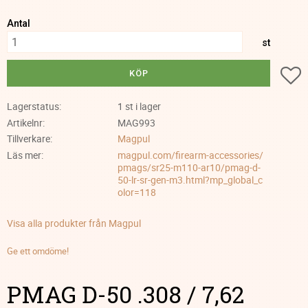
Antal
st
Lä
KÖP
Lagerstatus
1 st i lager
Artikelnr
MAG993
Tillverkare
Magpul
Läs mer
magpul.com/firearm-accessories/
pmags/sr25-m110-ar10/pmag-d-
50-lr-sr-gen-m3.html?mp_global_c
olor=118
Visa alla produkter från Magpul
Ge ett omdöme!
PMAG D-50 .308 / 7,62