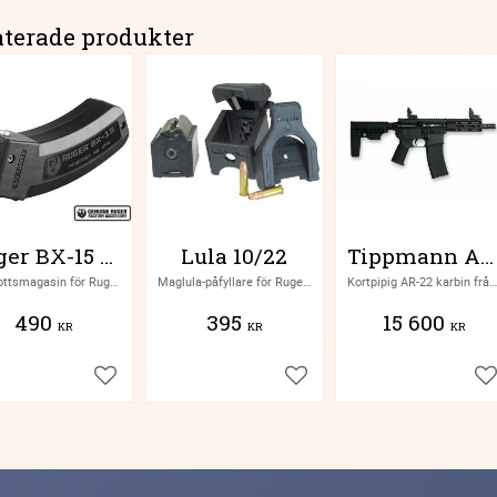
aterade produkter
Ruger BX-15 magasin
Lula 10/22
Tippmann Arms M4-22 Micro Elite Pistol
15-skottsmagasin för Ruger 10/22
Maglula-påfyllare för Ruger 10/22 BX-magasin m.fl
Kortpipig AR-22 karbin från Tippmann arms
490
395
15 600
KR
KR
KR
Lägg till i favoriter
Lägg till i favoriter
Lä