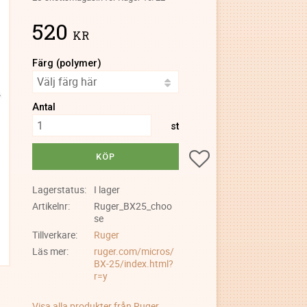
520
KR
Färg (polymer)
Antal
st
Lägg till i favoriter
KÖP
Lagerstatus
I lager
Artikelnr
Ruger_BX25_choo
se
Tillverkare
Ruger
Läs mer
ruger.com/micros/
BX-25/index.html?
r=y
Visa alla produkter från Ruger