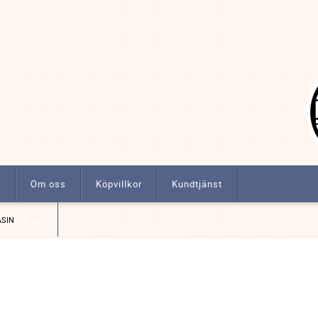
t
Om oss
Köpvillkor
Kundtjänst
ngar m.m.
SIN