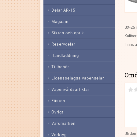
Delar AR-15
Magasin
BX-25 m
Sikten och optik
Kaliber
Reservdelar
Finns a
Handladdning
Tillbehör
Om
Licensbelagda vapendelar
Vapenvårdsartiklar
Fästen
Övrigt
Varumärken
Bli den
Verktyg