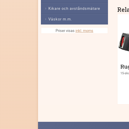
Rel
Kikare och avståndsmätare
Väskor m.m.
Priser visas
inkl. moms