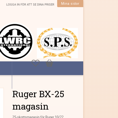
Mina sidor
LOGGA IN FÖR ATT SE DINA PRISER
Favoriter
Kundvagn
Ruger BX-25
magasin
25-skottsmagasin för Ruger 10/22