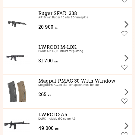
Lägg ti
Ruger SFAR .308
AR10 från Ruger, 16 eller 20-tumspipa
20 900
KR
Lägg ti
LWRC DI M-LOK
LWRC AR-15, DI istället för pistong
31 700
KR
Lägg ti
Magpul PMAG 30 With Window
Magpul PMAG 30 skottsmagasin, med fönster
265
KR
Lägg ti
LWRC IC-A5
LWRC Individual Carbine, A5
49 000
KR