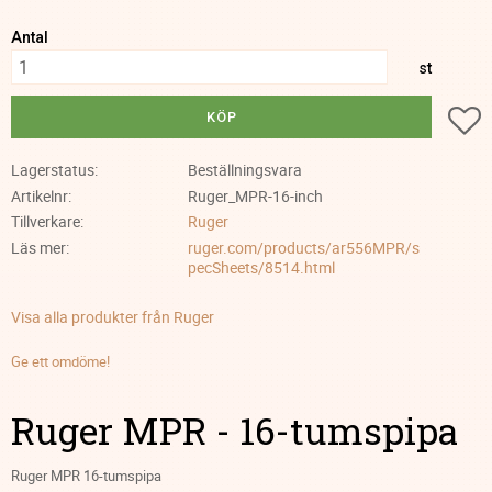
Antal
st
Lä
KÖP
Lagerstatus
Beställningsvara
Artikelnr
Ruger_MPR-16-inch
Tillverkare
Ruger
Läs mer
ruger.com/products/ar556MPR/s
pecSheets/8514.html
Visa alla produkter från Ruger
Ge ett omdöme!
Ruger MPR - 16-tumspipa
Ruger MPR 16-tumspipa