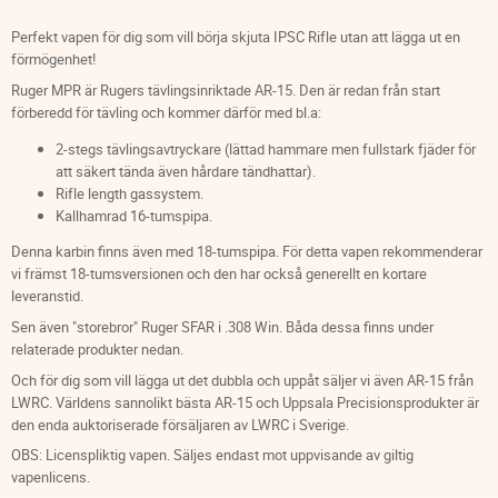
Perfekt vapen för dig som vill börja skjuta IPSC Rifle utan att lägga ut en
förmögenhet!
Ruger MPR är Rugers tävlingsinriktade AR-15. Den är redan från start
förberedd för tävling och kommer därför med bl.a:
2-stegs tävlingsavtryckare (lättad hammare men fullstark fjäder för
att säkert tända även hårdare tändhattar).
Rifle length gassystem.
Kallhamrad 16-tumspipa.
Denna karbin finns även med 18-tumspipa. För detta vapen rekommenderar
vi främst 18-tumsversionen och den har också generellt en kortare
leveranstid.
Sen även "storebror" Ruger SFAR i .308 Win. Båda dessa finns under
relaterade produkter nedan.
Och för dig som vill lägga ut det dubbla och uppåt säljer vi även AR-15 från
LWRC. Världens sannolikt bästa AR-15 och Uppsala Precisionsprodukter är
den enda auktoriserade försäljaren av LWRC i Sverige.
OBS: Licenspliktig vapen. Säljes endast mot uppvisande av giltig
vapenlicens.