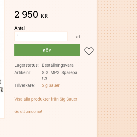
2 950
KR
Antal
st
Lägg till i favoriter
KÖP
Lagerstatus
Beställningsvara
Artikelnr
SIG_MPX_Sparepa
rts
Tillverkare
Sig Sauer
Visa alla produkter från Sig Sauer
Ge ett omdöme!