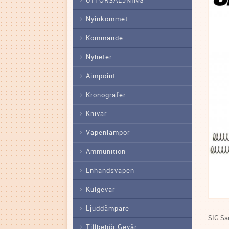
Nyinkommet
Kommande
Nyheter
Aimpoint
Kronografer
Knivar
Vapenlampor
Ammunition
Enhandsvapen
Kulgevär
Ljuddämpare
SIG Sau
Tillbehör Gevär