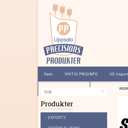
Hem
VIKTIG PRISINFO
US Impor
Att köpa licensbelagt
Förskottsbetalni
RESE
Produkter
EXPORTS
UTFÖRSÄLJNING