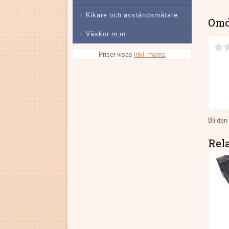
Kikare och avståndsmätare
Om
Väskor m.m.
Priser visas
inkl. moms
Bli den
Rel