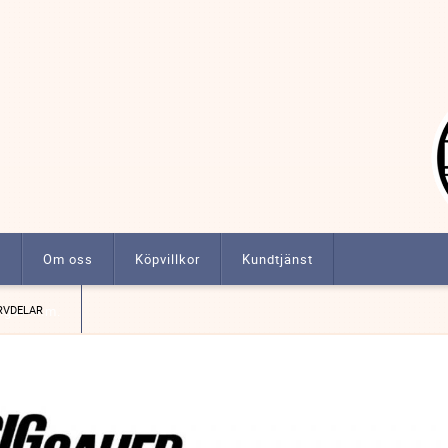
t
Om oss
Köpvillkor
Kundtjänst
ngar m.m.
RVDELAR