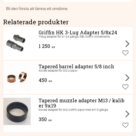
Bli den första att lämna ett omdöme.
Relaterade produkter
Griffin HK 3-Lug Adapter 5/8x24
Trilug adapter för 5/-24 gänga, från Griffin Armaments
1 250
KR
Lägg ti
Tapered barrel adapter 5/8 inch
Konad adapter för SIG:s pipor
450
KR
Lägg ti
Tapered muzzle adapter M13 / kalib
er 9x19
Konad adapter för SIG:s MPX.pipor med M13-gänga
350
KR
Lägg ti