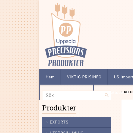
Hem
VIKTIG PRISINFO
US Impor
Att köpa licensbelagt
Förskottsbetalni
KULG
Produkter
EXPORTS
UTFÖRSÄLJNING