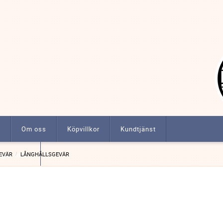
t
Om oss
Köpvillkor
Kundtjänst
ngar m.m.
EVÄR
LÅNGHÅLLSGEVÄR