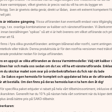
ckare varmintpipan, vilket givetvis är precis vad du vill ha om du bygger en
lsrigg. Sen är givetvis detta gevär, direkt ur lådan, även ett extremt kompetent fö
nell jakt.
Vissa utföranden kan eventuellt endast vara tillgängli
is är inklusive gängning.
nga, t.ex. ovanliga kombinationer av kaliber och vänsterutföranden. Vi återkom
ll innan beställningen "spikas" så att vi är helt överens om vilket utförande och pr
mer att få.
finns i fyra olika grundutföranden: antingen blånerad eller rostfri, samt antingen
tetkolv eller träkolv. Denna produktsida är för den rostfria versionen med träkol
terade produkter nedan för övriga utföranden.
ns en uppsjö av olika utföranden av dessa Varmintmodeller. Välj rätt kaliber i
dinen här och maila oss sedan om du t.ex. vill ha ett vänsterutförande. Enklas
om du skickar mailet som svar på orderbekräftelsen du fick när du lade
. Se Sakos egen hemsida för komplett och uppdaterad lista av de utförand
r att beställa. Om den finns på deras hemsida kan vi ta hem den åt dig!
t för specifika paket erbjuder vi rabatt på hela vårt tillbehörssortiment, inklusive 
kikarsikten. Generellt har du 10 % på nästan hela vårt sortiment när du köper det
plus ändå bättre pris på SAKO-tillbehör.
llverkaren: