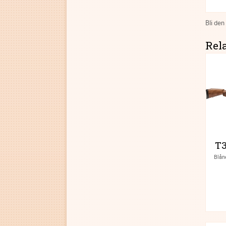
Bli den
Rel
T
Blån