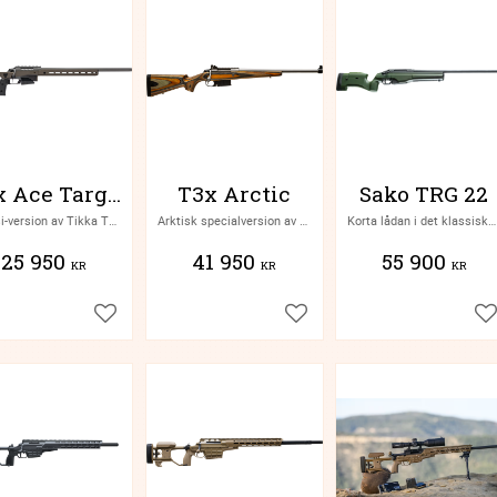
T3x Ace Target
T3x Arctic
Sako TRG 22
Chassi-version av Tikka T3X
Arktisk specialversion av Tikka T3X
Korta lådan i det klassiska långhållsgeväret från SAKO
25 950
41 950
55 900
KR
KR
KR
Lägg till i favoriter
Lägg till i favoriter
Lä