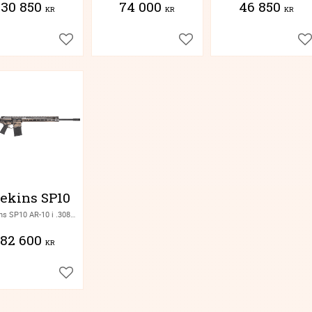
30 850
74 000
46 850
KR
KR
KR
Lägg till i favoriter
Lägg till i favoriter
Lä
ekins SP10
Seekins SP10 AR-10 i .308 Win, 6mm CM eller 6,5 CM
82 600
KR
Lägg till i favoriter