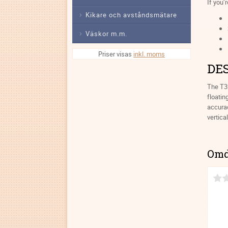
If you’
Kikare och avståndsmätare
Väskor m.m.
Priser visas
inkl. moms
DE
The T3x
floatin
accura
vertica
Om