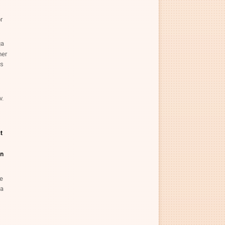
r
ga
mer
is
v.
t
en
de
ta