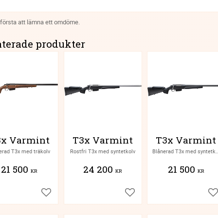
 första att lämna ett omdöme.
aterade produkter
3x Varmint
T3x Varmint
T3x Varmint
erad T3x med träkolv
Rostfri T3x med syntetkolv
Blånerad T3x med sy
21 500
24 200
21 500
KR
KR
KR
Lägg till i favoriter
Lägg till i favoriter
Lä