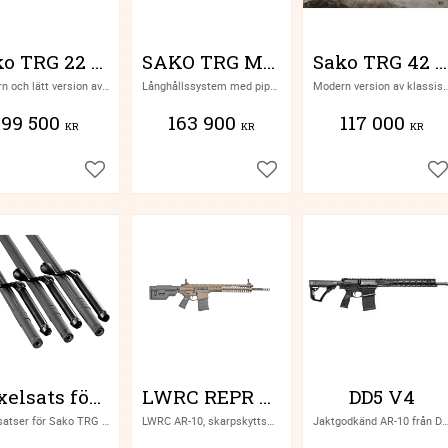
Sako TRG 22 A1
SAKO TRG M10
Sako TRG 42 A1
Modern och lätt version av klassiskt långhållsgevär från SAKO
Långhållssystem med pipbyte, från SAKO
Modern version av klassiskt långhålls
99 500
163 900
117 000
KR
KR
KR
Lägg till i favoriter
Lägg till i favoriter
Lä
Växelsats för Sako TRG M10
LWRC REPR MKII
DD5 V4
Växelsatser för Sako TRG M10
LWRC AR-10, skarpskyttsmodell
Jaktgodkänd AR-10 från Daniel De