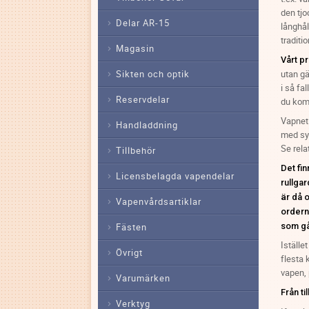
den tjo
Delar AR-15
långhål
traditio
Magasin
Vårt pr
Sikten och optik
utan gä
i så fa
Reservdelar
du kom
Vapnet 
Handladdning
med syn
Se rela
Tillbehör
Det fin
Licensbelagda vapendelar
rullgar
är då 
Vapenvårdsartiklar
ordern
som gå
Fästen
Iställe
Övrigt
flesta 
vapen, 
Varumärken
Från ti
Verktyg