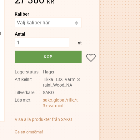
KR
Kaliber
Antal
st
Lägg till i favoriter
KÖP
Lagerstatus
I lager
Artikelnr
Tikka_T3X_Varm_S
tainl_Wood_NA
Tillverkare
SAKO
Läs mer
sako.global/rifle/t
3x-varmint
Visa alla produkter från SAKO
Ge ett omdöme!