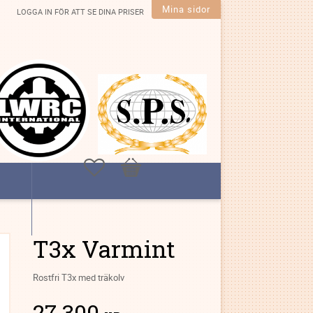
Mina sidor
LOGGA IN FÖR ATT SE DINA PRISER
Favoriter
Kundvagn
T3x Varmint
Rostfri T3x med träkolv
27 300