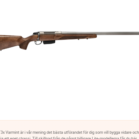
3x Varmint är i vår mening det bästa utförandet för dig som vill bygga vidare och
älja ett eget chassi. Till skillnad från de något billigare Lite-modellerna får du här