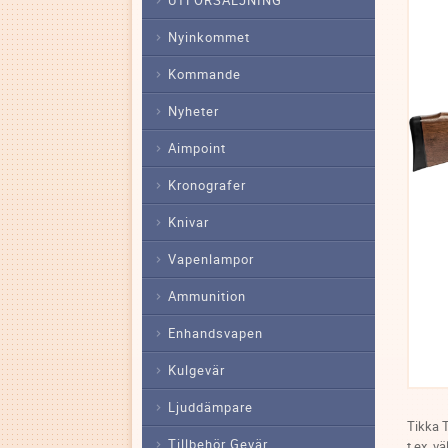
Nyinkommet
Kommande
Nyheter
Aimpoint
Kronografer
Knivar
Vapenlampor
Ammunition
Enhandsvapen
Kulgevär
Ljuddämpare
Tikka T
Tillbehör Gevär
t.ex. v