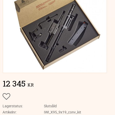
12 345
KR
Lägg till i favoriter
Lagerstatus
Slutsåld
Artikelnr
IWI_X95_9x19_conv_kit