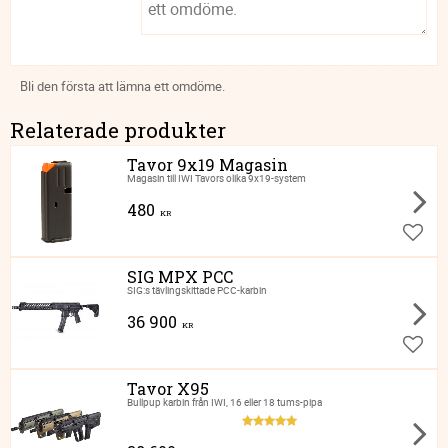
Bli den första att lämna ett omdöme.
Relaterade produkter
Tavor 9x19 Magasin
Magasin till IWI Tavors olika 9x19-system
480
KR
Lägg ti
SIG MPX PCC
SIG:s tävlingskittade PCC-karbin
36 900
KR
Lägg ti
Tavor X95
Bullpup karbin från IWI, 16 eller 18 tums-pipa