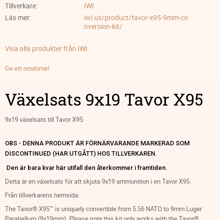
Tillverkare
IWI
Läs mer
iwi.us/product/tavor-x95-9mm-co
nversion-kit/
Visa alla produkter från IWI
Ge ett omdöme!
Växelsats 9x19 Tavor X95
9x19 växelsats till Tavor X95
OBS - DENNA PRODUKT ÄR FÖRNÄRVARANDE MARKERAD SOM
DISCONTINUED (HAR UTGÅTT) HOS TILLVERKAREN.
Den är bara kvar här utifall den återkommer i framtiden.
Detta är en växelsats för att skjuta 9x19 ammunition i en Tavor X95.
Från tillverkarens hemsida:
The Tavor® X95™ is uniquely convertible from 5.56 NATO to 9mm Luger
Parabellum (9x19mm). Please note this kit only works with the Tavor®