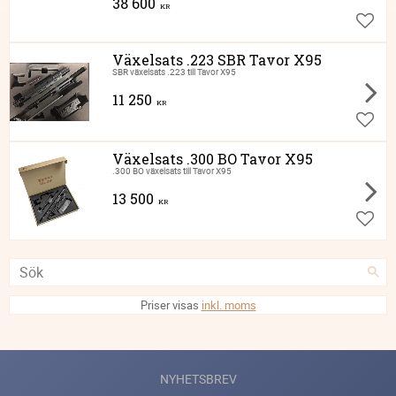
38 600
KR
Lägg ti
Växelsats .223 SBR Tavor X95
SBR växelsats .223 till Tavor X95
11 250
KR
Lägg ti
Växelsats .300 BO Tavor X95
.300 BO växelsats till Tavor X95
13 500
KR
Lägg ti
Priser visas
inkl. moms
NYHETSBREV