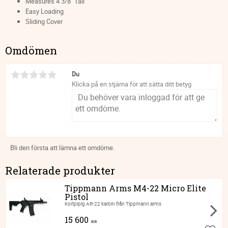
Measures 4 3/8" Tall
Easy Loading
Sliding Cover
Omdömen
Du
Klicka på en stjärna för att sätta ditt betyg
Bli den första att lämna ett omdöme.
Relaterade produkter
Tippmann Arms M4-22 Micro Elite
Pistol
Kortpipig AR-22 karbin från Tippmann arms
15 600
KR