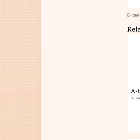
Bli den
Rel