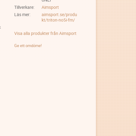
Tillverkare
Aimsport
Läs mer
aimsport.se/produ
kt/triton-no5i-fm/
k
Visa alla produkter från Aimsport
Ge ett omdöme!