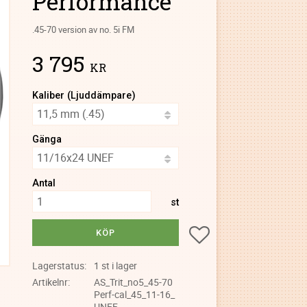
Performance
.45-70 version av no. 5i FM
3 795
KR
Kaliber (Ljuddämpare)
Gänga
Antal
st
Lägg till i favoriter
KÖP
Lagerstatus
1 st i lager
Artikelnr
AS_Trit_no5_45-70
Perf-cal_45_11-16_
UNEF