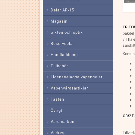
Delar AR-15
Magasin
TRITON
Sikten och optik
bakdel 
vill ha
Reservdelar
särskil
Konstru
Handladdning
Tillbehör
Licensbelagda vapendelar
Vapenvårdsartiklar
Fästen
Övrigt
På
OBS!
Varumärken
Verktyg
Tillver