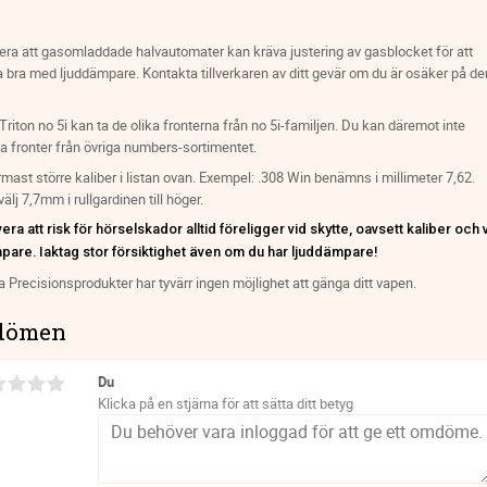
ra att gasomladdade halvautomater kan kräva justering av gasblocket för att
 bra med ljuddämpare. Kontakta tillverkaren av ditt gevär om du är osäker på de
riton no 5i kan ta de olika fronterna från no 5i-familjen. Du kan däremot inte
 fronter från övriga numbers-sortimentet.
rmast större kaliber i listan ovan. Exempel: .308 Win benämns i millimeter 7,62.
välj 7,7mm i rullgardinen till höger.
ra att risk för hörselskador alltid föreligger vid skytte, oavsett kaliber och 
pare. Iaktag stor försiktighet även om du har ljuddämpare!
 Precisionsprodukter har tyvärr ingen möjlighet att gänga ditt vapen.
dömen
Du
Klicka på en stjärna för att sätta ditt betyg