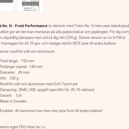
är identisk med Triton No. 5i men utan teleskopis
 No. 5i - Front Performance
vilket gör att den kan monteras på alla piptjocklekar och piplängder. För dig som
 en skjuttålig dämpare men också låg vikt (330 g). Denna version av no 5i FM är
t framtagen för 45-70 gov. och medger därför INTE byte till andra kalibrar.
erad i rostfritt stål och aluminium.
Total längd: 155 mm
Förlänger vapnet: 140 mm
Diameter: 49 mm
Vikt: 330 g
Rostfritt stål och aluminium med Soft-Touch yta
Dämpning: 28dB (.308, uppgift specifikt för .45-70 saknas)
Garanti: 5 år
Made in Sweden
 kaliber .45 versionen kan man inte byta front till andra kalibrar!
karens egen FAQ hittar du
här
.