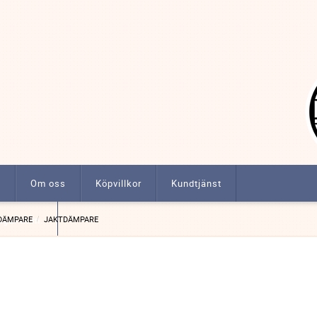
t
Om oss
Köpvillkor
Kundtjänst
ngar m.m.
DÄMPARE
JAKTDÄMPARE