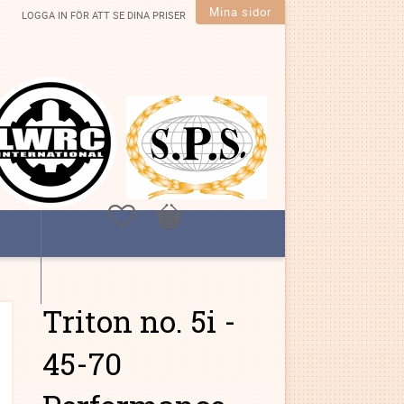
Mina sidor
LOGGA IN FÖR ATT SE DINA PRISER
Favoriter
Kundvagn
Triton no. 5i -
45-70