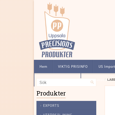
Hem
VIKTIG PRISINFO
US Impor
Att köpa licensbelagt
Förskottsbetalni
LJUD
Produkter
EXPORTS
UTFÖRSÄLJNING