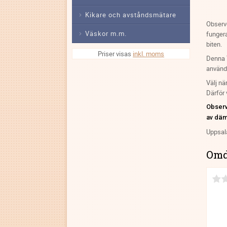
Kikare och avståndsmätare
Observe
Väskor m.m.
fungera
biten.
Priser visas
inkl. moms
Denna T
använda
Välj nä
Därför 
Observe
av däm
Uppsala
Om