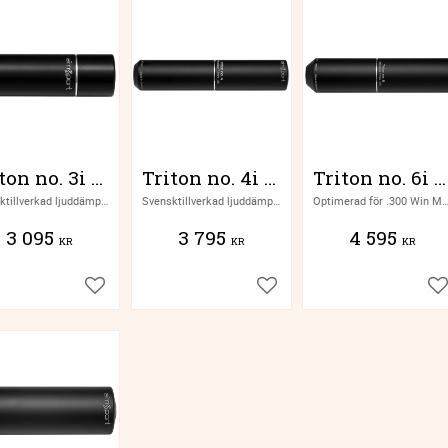
Triton no. 3i - Small Caliber
Triton no. 4i - Active Hunter
Triton no. 6i - Ultra Performance
Svensktillverkad ljuddämpare för PCC och andra lättare kalibrar
Svensktillverkad ljuddämpare för 5.7mm (.222) till 9,5mm
Optimerad för .300 Win Mag och 
3 095
3 795
4 595
KR
KR
KR
Lägg till i favoriter
Lägg till i favoriter
Lä