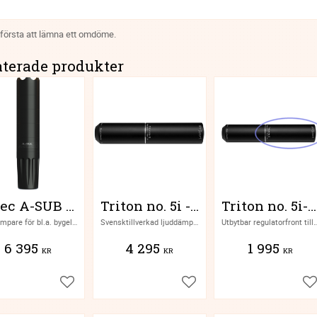
 första att lämna ett omdöme.
aterade produkter
A-tec A-SUB 5 ljuddämpare 45-70
Triton no. 5i - Hunting Performance
Triton no. 5i-front
.45 dämpare för bl.a. bygelrepeter
Svensktillverkad ljuddämpare för 5.7mm (.222) till 9,5mm
Utbytbar regulatorfront till Aimsport Trit
6 395
4 295
1 995
KR
KR
KR
Lägg till i favoriter
Lägg till i favoriter
Lä