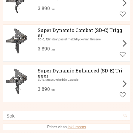
3 890
KR
Lägg ti
Super Dynamic Combat (SD-C) Trigg
er
SD-C, Tjänsteanpassat matchtrycke från Geissele
3 890
KR
Lägg ti
Super Dynamic Enhanced (SD-E) Tri
gger
SD-E, Matchtrycke från Geissele
3 890
KR
Lägg ti
Priser visas
inkl. moms