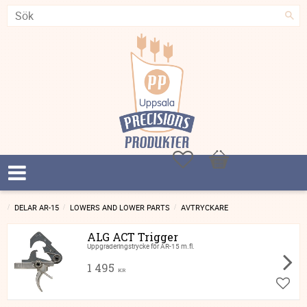
Favoriter
Kundvagn
DELAR AR-15
LOWERS AND LOWER PARTS
AVTRYCKARE
ALG ACT Trigger
Uppgraderingstrycke för AR-15 m.fl.
1 495
KR
Lägg ti