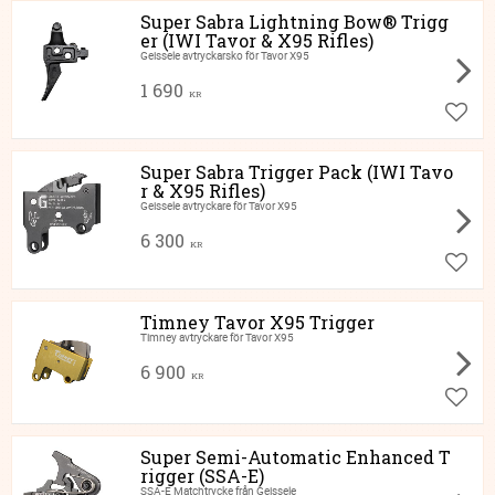
Super Sabra Lightning Bow® Trigg
er (IWI Tavor & X95 Rifles)
Geissele avtryckarsko för Tavor X95
1 690
KR
Lägg ti
Super Sabra Trigger Pack (IWI Tavo
r & X95 Rifles)
Geissele avtryckare för Tavor X95
6 300
KR
Lägg ti
Timney Tavor X95 Trigger
Timney avtryckare för Tavor X95
6 900
KR
Lägg ti
Super Semi-Automatic Enhanced T
rigger (SSA-E)
SSA-E Matchtrycke från Geissele