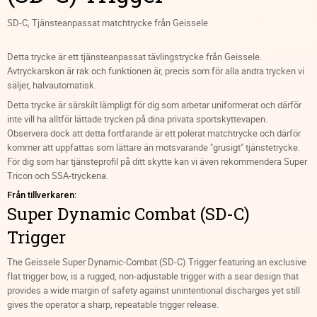
SD-C, Tjänsteanpassat matchtrycke från Geissele
Detta trycke är ett tjänsteanpassat tävlingstrycke från Geissele.
Avtryckarskon är rak och funktionen är, precis som för alla andra trycken vi
säljer, halvautomatisk.
Detta trycke är särskilt lämpligt för dig som arbetar uniformerat och därför
inte vill ha alltför lättade trycken på dina privata sportskyttevapen.
Observera dock att detta fortfarande är ett polerat matchtrycke och därför
kommer att uppfattas som lättare än motsvarande "grusigt" tjänstetrycke.
För dig som har tjänsteprofil på ditt skytte kan vi även rekommendera Super
Tricon och SSA-tryckena.
Från tillverkaren:
Super Dynamic Combat (SD-C)
Trigger
The Geissele Super Dynamic-Combat (SD-C) Trigger featuring an exclusive
flat trigger bow, is a rugged, non-adjustable trigger with a sear design that
provides a wide margin of safety against unintentional discharges yet still
gives the operator a sharp, repeatable trigger release.