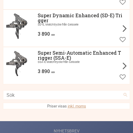
Lägg ti
Super Dynamic Enhanced (SD-E) Tri
gger
SD-E, Matchtrycke från Geissele
3 890
KR
Lägg ti
Super Semi-Automatic Enhanced T
rigger (SSA-E)
SSA-E Matchtrycke från Geissele
3 890
KR
Lägg ti
Priser visas
inkl. moms
NYHETSBREV