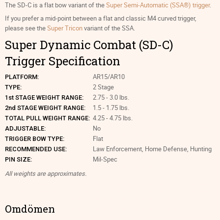
The SD-C is a flat bow variant of the
Super Semi-Automatic (SSA®) trigger
.
If you prefer a mid-point between a flat and classic M4 curved trigger,
please see the
Super Tricon
variant of the SSA.
Super Dynamic Combat (SD-C)
Trigger Specification
AR15/AR10
PLATFORM:
2 Stage
TYPE:
2.75 - 3.0 lbs.
1st STAGE WEIGHT RANGE:
1.5 - 1.75 lbs.
2nd STAGE WEIGHT RANGE:
4.25 - 4.75 lbs.
TOTAL PULL WEIGHT RANGE:
No
ADJUSTABLE:
Flat
TRIGGER BOW TYPE:
Law Enforcement, Home Defense, Hunting
RECOMMENDED USE:
Mil-Spec
PIN SIZE:
All weights are approximates.
Omdömen