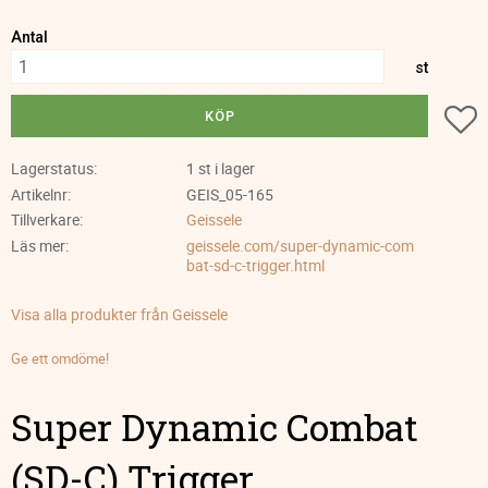
Antal
st
Lä
KÖP
Lagerstatus
1 st i lager
Artikelnr
GEIS_05-165
Tillverkare
Geissele
Läs mer
geissele.com/super-dynamic-com
bat-sd-c-trigger.html
Visa alla produkter från Geissele
Ge ett omdöme!
Super Dynamic Combat
(SD-C) Trigger