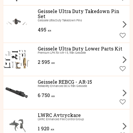
Lägg ti
Geissele Ultra Duty Takedown Pin
Set
Geissele Ultra Duty Takedown Pins
495
KR
Lägg ti
Geissele Ultra Duty Lower Parts Kit
Premium LPK för AR-15, från Geissele
2 595
KR
Lägg ti
Geissele REBCG - AR-15
Reliability Enhanced BCG från Geissele
6 750
KR
Lägg ti
LWRC Avtryckare
LWRC Enhanced Fire Control Group
1 920
KR