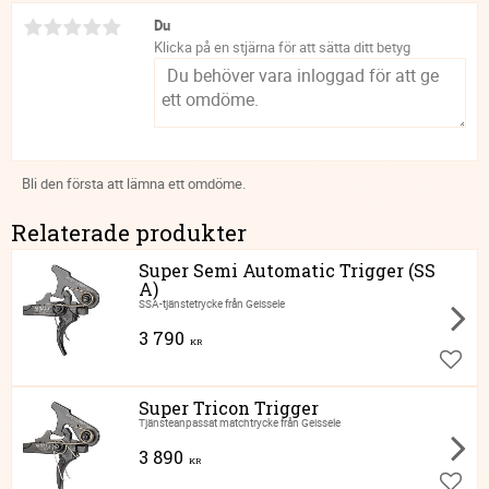
Du
Klicka på en stjärna för att sätta ditt betyg
Bli den första att lämna ett omdöme.
Relaterade produkter
Super Semi Automatic Trigger (SS
A)
SSA-tjänstetrycke från Geissele
3 790
KR
Lägg ti
Super Tricon Trigger
Tjänsteanpassat matchtrycke från Geissele
3 890
KR