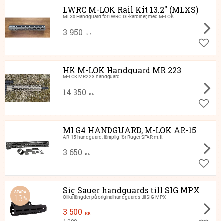
LWRC M-LOK Rail Kit 13.2" (MLXS)
MLXS Handguard för LWRC DI-karbiner, med M-LOK
3 950
KR
Lägg ti
HK M-LOK Handguard MR 223
M-LOK MR223 handguard
14 350
KR
Lägg ti
MI G4 HANDGUARD, M-LOK AR-15
AR-15 handguard, lämplig för Ruger SFAR m.fl.
3 650
KR
Lägg ti
Sig Sauer handguards till SIG MPX
SPARA
13
Olika längder på originalhandguards till SIG MPX
%
3 500
KR
4 000