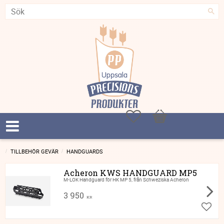
Favoriter
Kundvagn
TILLBEHÖR GEVÄR
HANDGUARDS
Acheron KWS HANDGUARD MP5
M-LOK Handguard för HK MP 5, från Schweziska Acheron
3 950
KR
Lägg ti