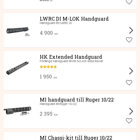
KR
Lägg ti
LWRC DI M-LOK Handguard
Handguard för LWRC DI
4 900
KR
Lägg ti
HK Extended Handguard
Förlängd handguard till HK G3 och dess kloner
1 950
KR
Lägg ti
MI handguard till Ruger 10/22
Handguard till Ruger 10/22
2 395
KR
Lägg ti
MI Chassi-kit till Ruger 10/22