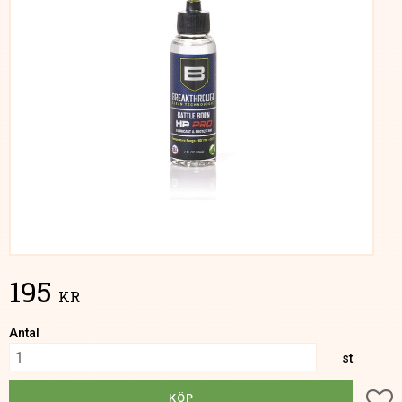
195
KR
Antal
st
Lä
KÖP