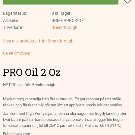
Lagerstatus
9 st i lager
Artikelnr
BRE-HPPRO-2OZ
Tillverkare
Breakthrough
Visa alla produkter från Breakthrough
Ge ett omdöme!
PRO Oil 2 Oz
HP PRO olja från Breakthrough
Mycket dryg vapenolja från Breakthrough. Ett par droppar på rätt ställe
räcker, och flaskans nål gör det lätt att applicera precis där det behövs.
Jämfört med High Purity oljan är denna olja något mer trögflytande (sitter
kvar bättre på t.ex. hård pressade halvautomater) samt ligger lite högre i
temperaturspannet (-53 till 264°C jämfört med HP oljans -68 till 214°C).
Från tillverkaren: