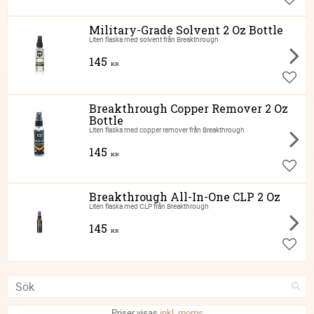
Lägg ti
Military-Grade Solvent 2 Oz Bottle
Liten flaska med solvent från Breakthrough
145
KR
Lägg ti
Breakthrough Copper Remover 2 Oz
Bottle
Liten flaska med copper remover från Breakthrough
145
KR
Lägg ti
Breakthrough All-In-One CLP 2 Oz
Liten flaska med CLP från Breakthrough
145
KR
Lägg ti
Priser visas
inkl. moms