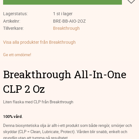
Lagerstatus
1 st i lager
Artikelnr
BRE-BB-AIO-2OZ
Tillverkare
Breakthrough
Visa alla produkter från Breakthrough
Ge ett omdöme!
Breakthrough All-In-One
CLP 2 Oz
Liten flaska med CLP från Breakthrough
100% vård.
Denna biosyntetiska olja är allt-i-ett produkt som både rengör, smörjer och
skyddar (CLP = Clean, Lubricate, Protect). Vården blir snabb, enkelt och
grundlig utan att tumma på resultatet.