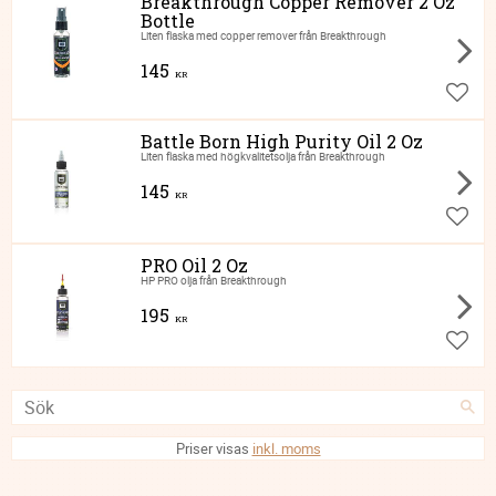
Breakthrough Copper Remover 2 Oz
Bottle
Liten flaska med copper remover från Breakthrough
145
KR
Lägg ti
Battle Born High Purity Oil 2 Oz
Liten flaska med högkvalitetsolja från Breakthrough
145
KR
Lägg ti
PRO Oil 2 Oz
HP PRO olja från Breakthrough
195
KR
Lägg ti
Priser visas
inkl. moms