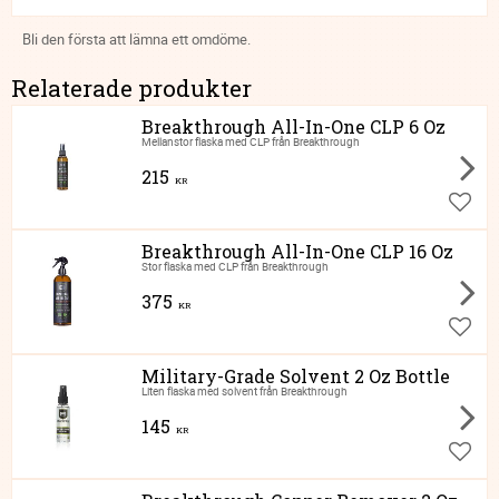
Bli den första att lämna ett omdöme.
Relaterade produkter
Breakthrough All-In-One CLP 6 Oz
Mellanstor flaska med CLP från Breakthrough
215
KR
Lägg ti
Breakthrough All-In-One CLP 16 Oz
Stor flaska med CLP från Breakthrough
375
KR
Lägg ti
Military-Grade Solvent 2 Oz Bottle
Liten flaska med solvent från Breakthrough
145
KR
Lägg ti